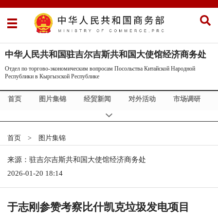
中华人民共和国驻吉尔吉斯共和国大使馆经济商务处
Отдел по торгово-экономическим вопросам Посольства Китайской Народной
Республики в Кыргызской Республике
首页
图片集锦
经贸新闻
对外活动
市场调研
商情发布
关于我们
首页
>
图片集锦
来源：驻吉尔吉斯共和国大使馆经济商务处
2026-01-20 18:14
于志刚参赞考察比什凯克垃圾发电项目